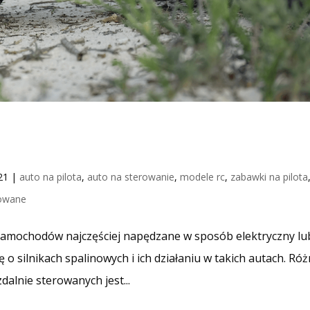
21
|
auto na pilota
,
auto na sterowanie
,
modele rc
,
zabawki na pilota
rowane
samochodów najczęściej napędzane w sposób elektryczny lu
o silnikach spalinowych i ich działaniu w takich autach. Róż
alnie sterowanych jest...