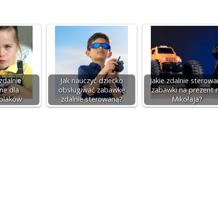
zdalnie
Jak nauczyć dziecko
Jakie zdalnie sterow
ne dla
obsługiwać zabawkę
zabawki na prezent 
olaków
zdalnie sterowaną?
Mikołaja?