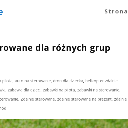
Strona
erowane dla różnych grup
 pilota
,
auto na sterowanie
,
dron dla dziecka
,
helikopter zdalnie
wki
,
zabawki dla dzieci
,
zabawki na pilota
,
zabawki na sterowanie
,
sterowanie
,
Zdalnie sterowane
,
zdalnie sterowane na prezent
,
zdalnie
chód