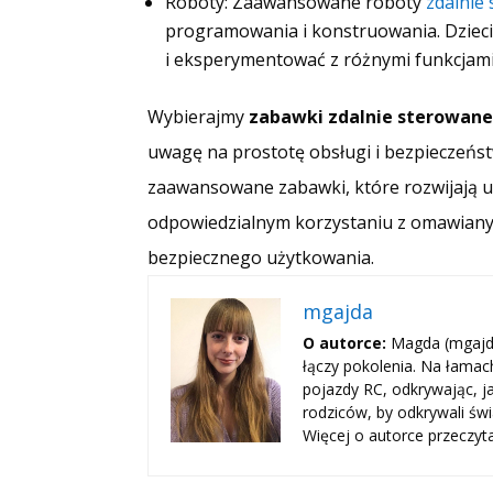
Roboty: Zaawansowane roboty
zdalnie
programowania i konstruowania. Dziec
i eksperymentować z różnymi funkcjami
Wybierajmy
zabawki zdalnie sterowan
uwagę na prostotę obsługi i bezpieczeństw
zaawansowane zabawki, które rozwijają um
odpowiedzialnym korzystaniu z omawianyc
bezpiecznego użytkowania.
mgajda
O autorce:
Magda (mgajda
łączy pokolenia. Na łama
pojazdy RC, odkrywając, j
rodziców, by odkrywali świ
Więcej o autorce przeczyt