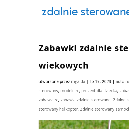
Zabawki zdalnie st
wiekowych
utworzone przez
mgajda
|
lip 19, 2023
|
auto na
sterowany
,
modele rc
,
prezent dla dziecka
,
zaba
zabawki rc
,
zabawki zdalnie sterowane
,
Zdalne 
sterowany helikopter
,
Zdalnie sterowany samo