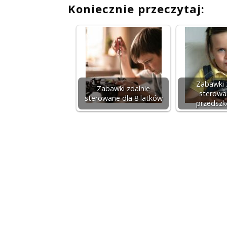
Koniecznie przeczytaj:
Zabawki 
Zabawki zdalnie
sterowa
sterowane dla 8 latków
przedszk