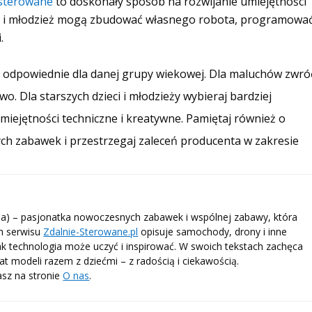
 sterowane
to doskonały sposób na rozwijanie umiejętności
i i młodzież mogą zbudować własnego robota, programowa
.
e
odpowiednie dla danej grupy wiekowej. Dla maluchów zwró
o. Dla starszych dzieci i młodzieży wybieraj bardziej
iejętności techniczne i kreatywne. Pamiętaj również o
h zabawek i przestrzegaj zaleceń producenta w zakresie
) – pasjonatka nowoczesnych zabawek i wspólnej zabawy, która
ch serwisu
Zdalnie-Sterowane.pl
opisuje samochody, drony i inne
ak technologia może uczyć i inspirować. W swoich tekstach zachęca
at modeli razem z dziećmi – z radością i ciekawością.
asz na stronie
O nas
.